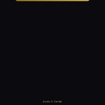
🧲 Disponible à la boutique de l'église
durdu.fr Cantal