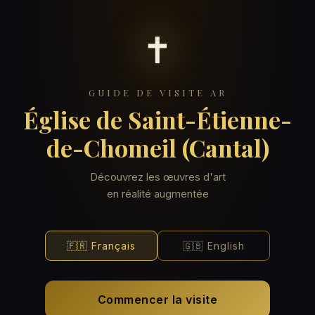
0s
✝
0
0
GUIDE DE VISITE AR
Église de Saint-Étienne-
de-Chomeil (Cantal)
🎧
Avec écouteurs
Découvrez les œuvres d'art
Audio automatique dès la détection
en réalité augmentée
0
0 min
🔈
Haut-parleur
…
Appuyez play sur chaque œuvre
ŒUVRES VUES
🇫🇷 Français
DURÉE
🇬🇧 English
0%
🔇
Visite silencieuse
Initialisation…
🧲 Souvenirs de visite
Texte uniquement, sans audio
Commencer la visite
E-magnets disponibles à la boutique